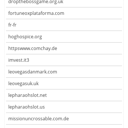
dropthebossgame.org.uk
fortuneoxplataforma.com
fr-fr
hoghospice.org
httpswww.comchay.de
imvest.it3
leovegasdanmark.com
leovegasuk.uk
lepharaohslot.net
lepharaohslot.us
missionuncrossable.com.de