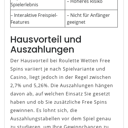
– Höheres Risiko
Spielerlebnis
– Interaktive Freispiel-
– Nicht für Anfänger
Features
geeignet
Hausvorteil und
Auszahlungen
Der Hausvorteil bei Roulette Wetten Free
Spins variiert je nach Spielvariante und
Casino, liegt jedoch in der Regel zwischen
2,7% und 5,26%. Die Auszahlungen hängen
davon ab, auf welchen Einsatz Sie gesetzt
haben und ob Sie zusätzliche Free Spins
gewinnen. Es lohnt sich, die
Auszahlungstabellen vor dem Spiel genau
zu studieren, um Ihre Gewinnchancen zu