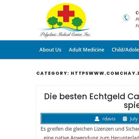
C
P
F
About Us
Adult Medicine
Child/Adol
CATEGORY:
HTTPSWWW.COMCHAY.
Die besten Echtgeld Ca
spi
rdavis
July
Es greifen die gleichen Lizenzen und Sic
eine native Anwendung zum Herunterlad