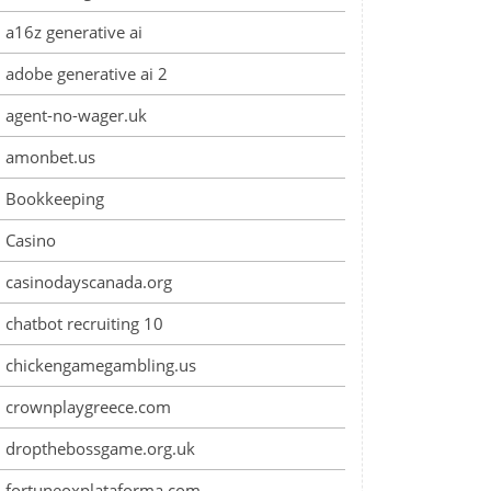
a16z generative ai
adobe generative ai 2
agent-no-wager.uk
amonbet.us
Bookkeeping
Casino
casinodayscanada.org
chatbot recruiting 10
chickengamegambling.us
crownplaygreece.com
dropthebossgame.org.uk
fortuneoxplataforma.com