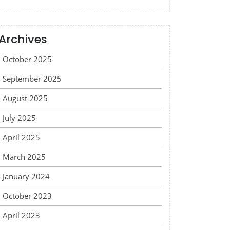
Archives
October 2025
September 2025
August 2025
July 2025
April 2025
March 2025
January 2024
October 2023
April 2023