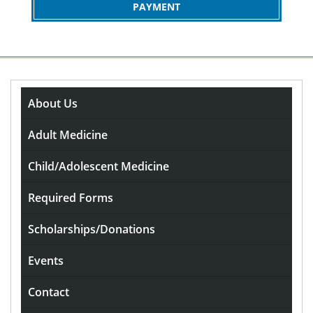
PAYMENT
About Us
Актуальные ссылки на Kraken
Marketplace
Adult Medicine
rdavis
May 25, 2021
0
Child/Adolescent Medicine
Comments
Required Forms
Актуальные ссылки на
Scholarships/Donations
Kraken Marketplace
Events
Contact