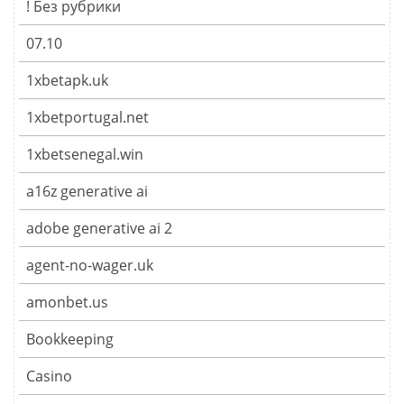
! Без рубрики
07.10
1xbetapk.uk
1xbetportugal.net
1xbetsenegal.win
a16z generative ai
adobe generative ai 2
agent-no-wager.uk
amonbet.us
Bookkeeping
Casino