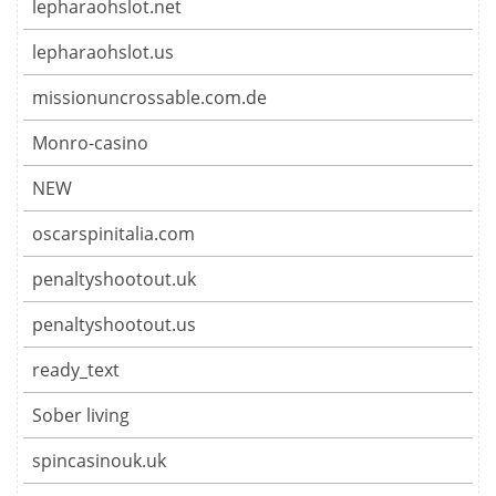
lepharaohslot.net
lepharaohslot.us
missionuncrossable.com.de
Monro-casino
NEW
oscarspinitalia.com
penaltyshootout.uk
penaltyshootout.us
ready_text
Sober living
spincasinouk.uk