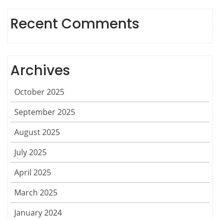
Recent Comments
Archives
October 2025
September 2025
August 2025
July 2025
April 2025
March 2025
January 2024