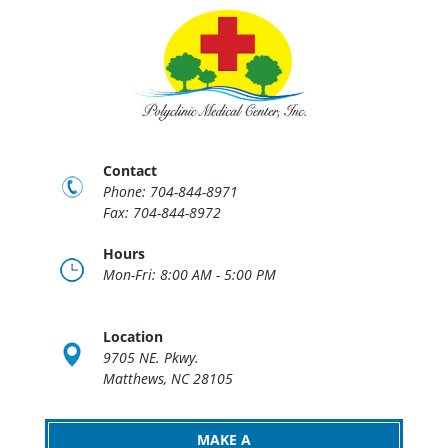
Contact
Phone: 704-844-8971
Fax: 704-844-8972
Hours
Mon-Fri: 8:00 AM - 5:00 PM
Location
9705 NE. Pkwy.
Matthews, NC 28105
MAKE A