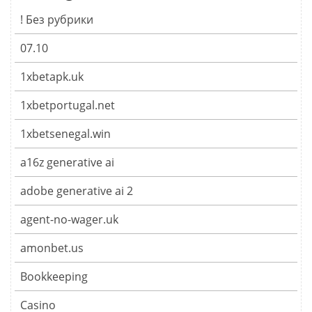
! Без рубрики
07.10
1xbetapk.uk
1xbetportugal.net
1xbetsenegal.win
a16z generative ai
adobe generative ai 2
agent-no-wager.uk
amonbet.us
Bookkeeping
Casino