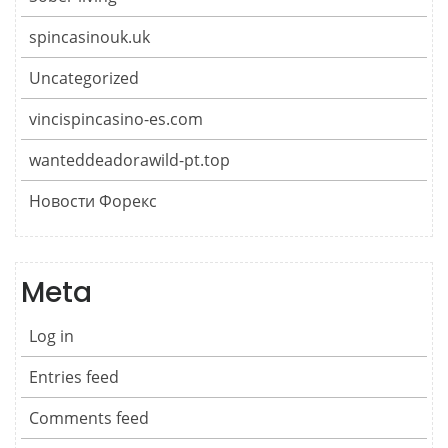
spincasinouk.uk
Uncategorized
vincispincasino-es.com
wanteddeadorawild-pt.top
Новости Форекс
Meta
Log in
Entries feed
Comments feed