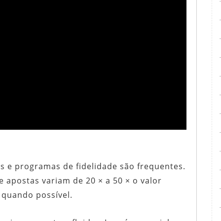
s e programas de fidelidade são frequentes.
e apostas variam de 20 × a 50 × o valor
 quando possível.