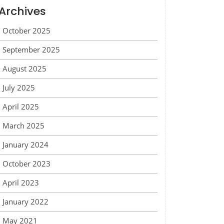
Archives
October 2025
September 2025
August 2025
July 2025
April 2025
March 2025
January 2024
October 2023
April 2023
January 2022
May 2021