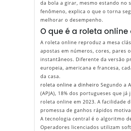
da bola a girar, mesmo estando no 
fenômeno, explica o que o torna se
melhorar o desempenho.
O que é a roleta online
A roleta online reproduz a mesa clá
apostas em números, cores, pares 
instantâneos. Diferente da versão pr
europeia, americana e francesa, ca
da casa.
roleta online a dinheiro
Segundo a A
(APJA), 18% dos portugueses que já 
roleta online em 2023. A facilidade 
promessa de ganhos rápidos motiv
A tecnologia central é o algoritmo 
Operadores licenciados utilizam sof