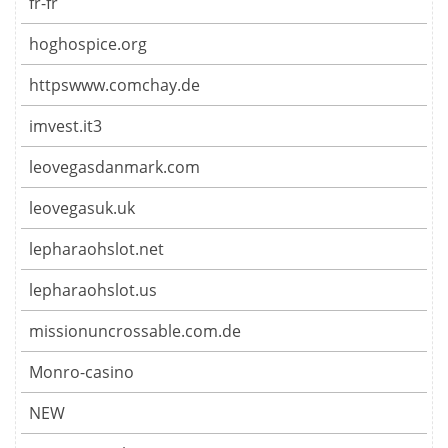
fr-fr
hoghospice.org
httpswww.comchay.de
imvest.it3
leovegasdanmark.com
leovegasuk.uk
lepharaohslot.net
lepharaohslot.us
missionuncrossable.com.de
Monro-casino
NEW