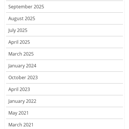
September 2025
August 2025
July 2025
April 2025
March 2025
January 2024
October 2023
April 2023
January 2022
May 2021
March 2021