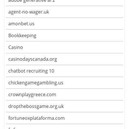
agent-no-wager.uk
amonbet.us
Bookkeeping
Casino
casinodayscanada.org
chatbot recruiting 10
chickengamegambling.us
crownplaygreece.com
dropthebossgame.org.uk
fortuneoxplataforma.com