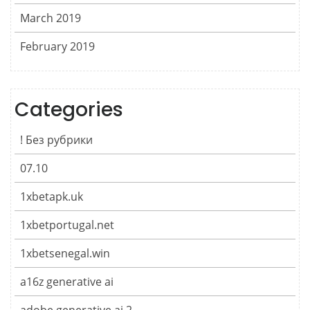
March 2019
February 2019
Categories
! Без рубрики
07.10
1xbetapk.uk
1xbetportugal.net
1xbetsenegal.win
a16z generative ai
adobe generative ai 2