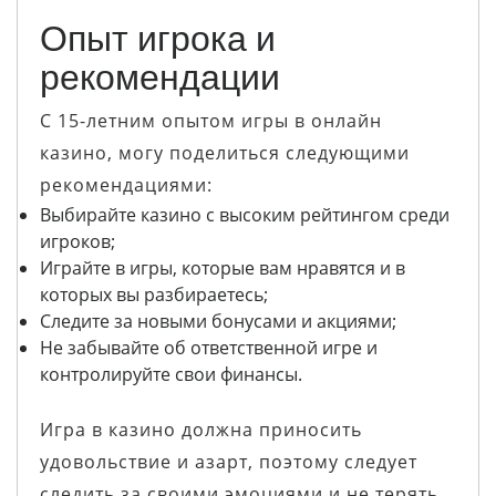
Опыт игрока и
рекомендации
С 15-летним опытом игры в онлайн
казино, могу поделиться следующими
рекомендациями:
Выбирайте казино с высоким рейтингом среди
игроков;
Играйте в игры, которые вам нравятся и в
которых вы разбираетесь;
Следите за новыми бонусами и акциями;
Не забывайте об ответственной игре и
контролируйте свои финансы.
Игра в казино должна приносить
удовольствие и азарт, поэтому следует
следить за своими эмоциями и не терять