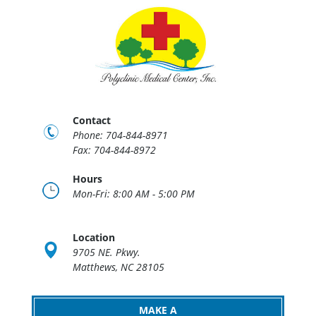
Contact
Phone: 704-844-8971
Fax: 704-844-8972
Hours
Mon-Fri: 8:00 AM - 5:00 PM
Location
9705 NE. Pkwy.
Matthews, NC 28105
MAKE A